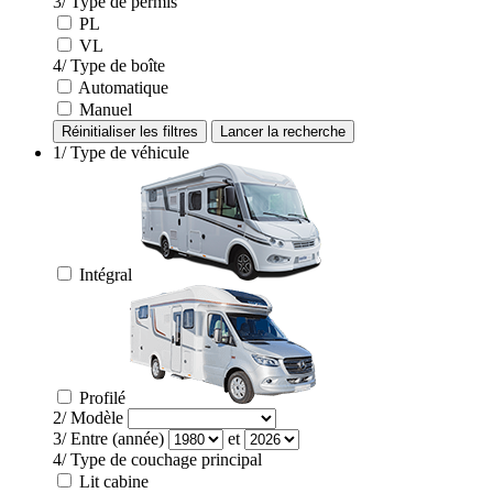
3/ Type de permis
PL
VL
4/ Type de boîte
Automatique
Manuel
Réinitialiser les filtres
1/ Type de véhicule
Intégral
Profilé
2/ Modèle
3/ Entre
(année)
et
4/ Type de couchage principal
Lit cabine