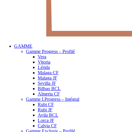
GAMME
Gamme Progress – Profilé
Vera
Vitoria
Lérida
Malaga CF
Malaga JF
Sevilla JF
Bilbao BCL
Almeria CF
Gamme I.Progress – Intégral
Rubi CF
Rubi JF
Avila BCL
Lorca JF
Calvia CF
Gamme Exclusiv – Profilé