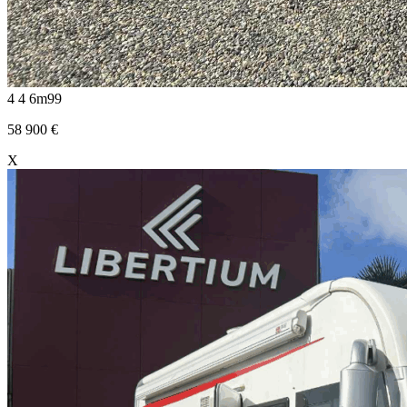
4
4
6m99
58 900
€
X