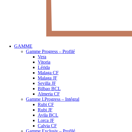
GAMME
Gamme Progress – Profilé
Vera
Vitoria
Lérida
Malaga CF
Malaga JF
Sevilla JF
Bilbao BCL
Almeria CF
Gamme I.Progress – Intégral
Rubi CF
Rubi JF
Avila BCL
Lorca JF
Calvia CF
Gamme Exclusiv – Profilé