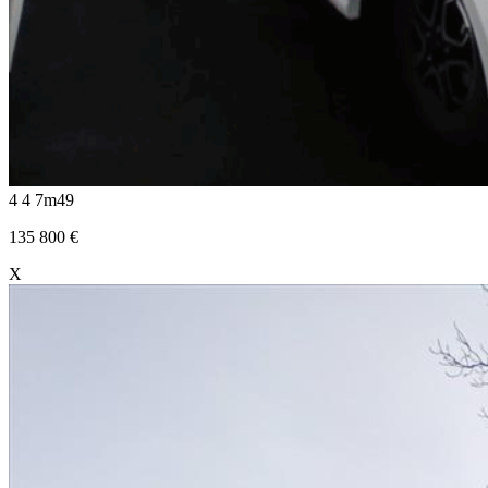
4
4
7m49
135 800
€
X