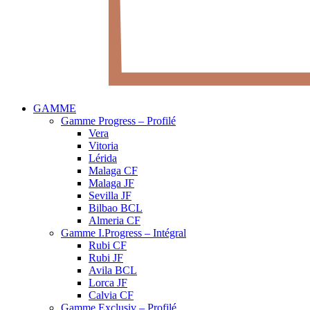
GAMME
Gamme Progress – Profilé
Vera
Vitoria
Lérida
Malaga CF
Malaga JF
Sevilla JF
Bilbao BCL
Almeria CF
Gamme I.Progress – Intégral
Rubi CF
Rubi JF
Avila BCL
Lorca JF
Calvia CF
Gamme Exclusiv – Profilé