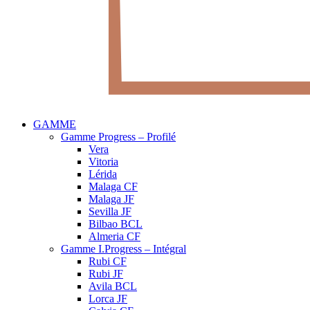
GAMME
Gamme Progress – Profilé
Vera
Vitoria
Lérida
Malaga CF
Malaga JF
Sevilla JF
Bilbao BCL
Almeria CF
Gamme I.Progress – Intégral
Rubi CF
Rubi JF
Avila BCL
Lorca JF