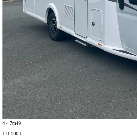
4
4
7m49
111 500
€