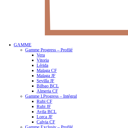
GAMME
Gamme Progress – Profilé
Vera
Vitoria
Lérida
Malaga CF
Malaga JF
Sevilla JF
Bilbao BCL
Almeria CF
Gamme I.Progress – Intégral
Rubi CF
Rubi JF
Avila BCL
Lorca JF
Calvia CF
Gamme Exclusiv – Profilé