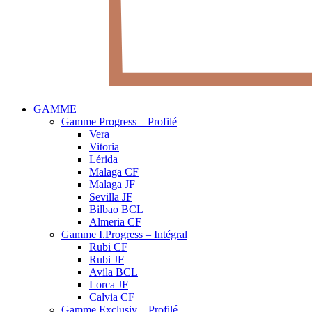
GAMME
Gamme Progress – Profilé
Vera
Vitoria
Lérida
Malaga CF
Malaga JF
Sevilla JF
Bilbao BCL
Almeria CF
Gamme I.Progress – Intégral
Rubi CF
Rubi JF
Avila BCL
Lorca JF
Calvia CF
Gamme Exclusiv – Profilé