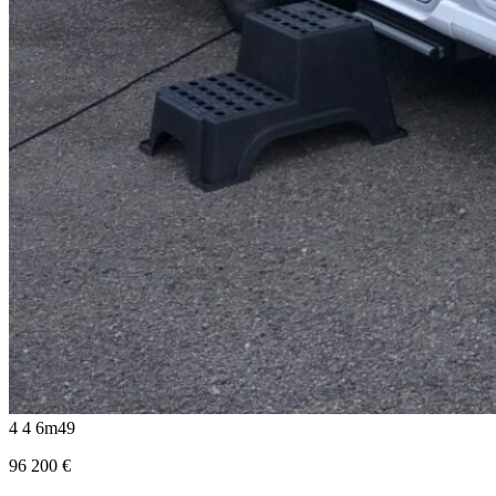
4
4
6m49
96 200
€