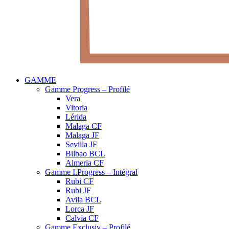
GAMME
Gamme Progress – Profilé
Vera
Vitoria
Lérida
Malaga CF
Malaga JF
Sevilla JF
Bilbao BCL
Almeria CF
Gamme I.Progress – Intégral
Rubi CF
Rubi JF
Avila BCL
Lorca JF
Calvia CF
Gamme Exclusiv – Profilé