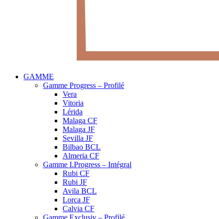
GAMME
Gamme Progress – Profilé
Vera
Vitoria
Lérida
Malaga CF
Malaga JF
Sevilla JF
Bilbao BCL
Almeria CF
Gamme I.Progress – Intégral
Rubi CF
Rubi JF
Avila BCL
Lorca JF
Calvia CF
Gamme Exclusiv – Profilé