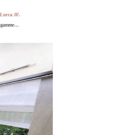
 Lorca JF.
 de gamme…