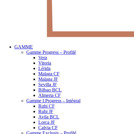
GAMME
Gamme Progress – Profilé
Vera
Vitoria
Lérida
Malaga CF
Malaga JF
Sevilla JF
Bilbao BCL
Almeria CF
Gamme I.Progress – Intégral
Rubi CF
Rubi JF
Avila BCL
Lorca JF
Calvia CF
Gamme Exclusiv – Profilé