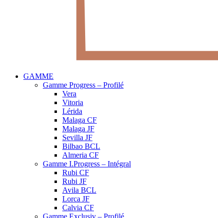
GAMME
Gamme Progress – Profilé
Vera
Vitoria
Lérida
Malaga CF
Malaga JF
Sevilla JF
Bilbao BCL
Almeria CF
Gamme I.Progress – Intégral
Rubi CF
Rubi JF
Avila BCL
Lorca JF
Calvia CF
Gamme Exclusiv – Profilé