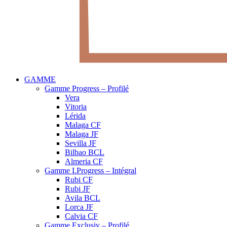
GAMME
Gamme Progress – Profilé
Vera
Vitoria
Lérida
Malaga CF
Malaga JF
Sevilla JF
Bilbao BCL
Almeria CF
Gamme I.Progress – Intégral
Rubi CF
Rubi JF
Avila BCL
Lorca JF
Calvia CF
Gamme Exclusiv – Profilé