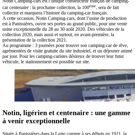
Notin Camping-cars est l’unique constructeur français de camping-
ème
car centenaire : la prochaine collection, la 100
, sera de fait
collector et marquera l’histoire du camping-car français.
A cette occasion, Notin Camping-cars, dont l’usine de production
est à Panissières, ouvre ses portes au grand public, pour une vente
usine exceptionnelle du 28 au 30 août 2020. Des véhicules de la
collection 2020, mais aussi et surtout, en avant-première, la
présentation de la collection 2021.
Au programme : 3 journées pour trouver son camping-car de rêve,
agrémentées de visite gratuite du site industriel, et un déjeuner animé
par jour. Pour les camping-caristes désireux de trouver leur futur
véhicule, le stationnement est possible sur site.
Notin, ligérien et centenaire : une gamme
à venir exceptionnelle
Située à Panissières dans la Loire comme à ses débuts en 1921, la