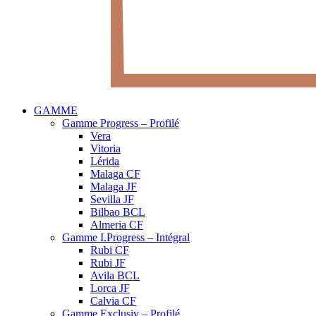
GAMME
Gamme Progress – Profilé
Vera
Vitoria
Lérida
Malaga CF
Malaga JF
Sevilla JF
Bilbao BCL
Almeria CF
Gamme I.Progress – Intégral
Rubi CF
Rubi JF
Avila BCL
Lorca JF
Calvia CF
Gamme Exclusiv – Profilé