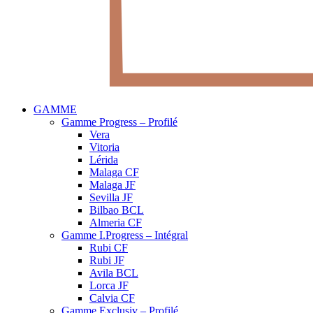
GAMME
Gamme Progress – Profilé
Vera
Vitoria
Lérida
Malaga CF
Malaga JF
Sevilla JF
Bilbao BCL
Almeria CF
Gamme I.Progress – Intégral
Rubi CF
Rubi JF
Avila BCL
Lorca JF
Calvia CF
Gamme Exclusiv – Profilé