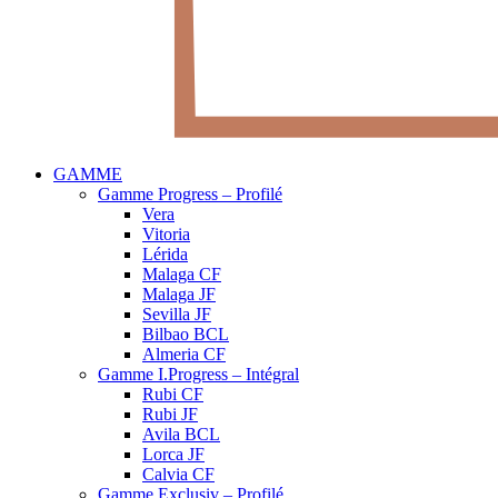
GAMME
Gamme Progress – Profilé
Vera
Vitoria
Lérida
Malaga CF
Malaga JF
Sevilla JF
Bilbao BCL
Almeria CF
Gamme I.Progress – Intégral
Rubi CF
Rubi JF
Avila BCL
Lorca JF
Calvia CF
Gamme Exclusiv – Profilé