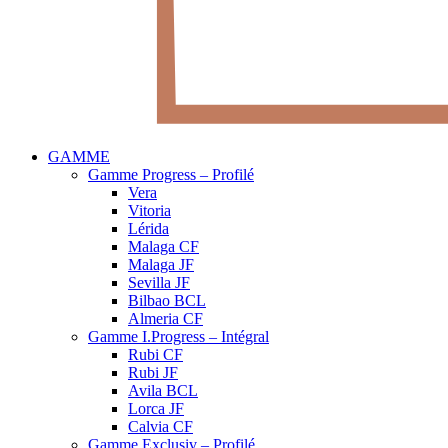
GAMME
Gamme Progress – Profilé
Vera
Vitoria
Lérida
Malaga CF
Malaga JF
Sevilla JF
Bilbao BCL
Almeria CF
Gamme I.Progress – Intégral
Rubi CF
Rubi JF
Avila BCL
Lorca JF
Calvia CF
Gamme Exclusiv – Profilé