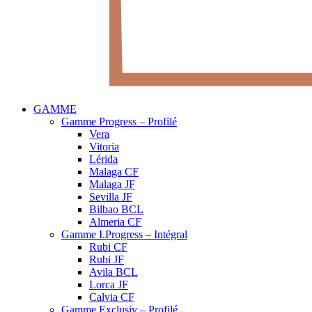
GAMME
Gamme Progress – Profilé
Vera
Vitoria
Lérida
Malaga CF
Malaga JF
Sevilla JF
Bilbao BCL
Almeria CF
Gamme I.Progress – Intégral
Rubi CF
Rubi JF
Avila BCL
Lorca JF
Calvia CF
Gamme Exclusiv – Profilé