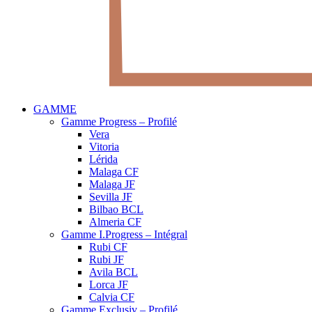
GAMME
Gamme Progress – Profilé
Vera
Vitoria
Lérida
Malaga CF
Malaga JF
Sevilla JF
Bilbao BCL
Almeria CF
Gamme I.Progress – Intégral
Rubi CF
Rubi JF
Avila BCL
Lorca JF
Calvia CF
Gamme Exclusiv – Profilé