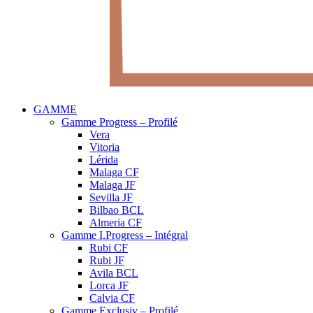
GAMME
Gamme Progress – Profilé
Vera
Vitoria
Lérida
Malaga CF
Malaga JF
Sevilla JF
Bilbao BCL
Almeria CF
Gamme I.Progress – Intégral
Rubi CF
Rubi JF
Avila BCL
Lorca JF
Calvia CF
Gamme Exclusiv – Profilé