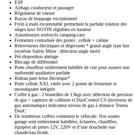
ESP
Airbags conducteur et passager
Régulateur de vitesse
Rayon de braquage exceptionnel
Frein à main escamotable permettant la parfaite rotation des
sièges luxe NOTIN réglables en hauteur
Amortisseurs renforcés camping-cars
Fermeture centralisée des portes : cellule + cabine
Rétroviseurs électriques et dégivrants * grand angle type bus
(système Safety Miror : détecteur angle mort)
Pré-disposition attelage
Blocage de différentiel
Porte chauffeur entièrement habillée de cuir pour assurer une
uniformité qualitative parfaite
Rideau pare-brise électrique*
Porte cellule XXL vitrée avec 2 points de fermeture et
moustiquaire intégrée
Coffre à gaz : 2 bouteilles de 13kgs avec détecteur de pression
de gaz + capteurs de collision et DuoControl CS (inverseur de
gaz automatique) indicateur niveau de gaz à distance Truma
DuoC
De nombreux coffres ceinturent le véhicule. Nos soutes
garage sont entièrement habillées, éclairées, chauffées,
équipées de prises 12V, 220V et d’une douchette eau
chaude/eau froide.