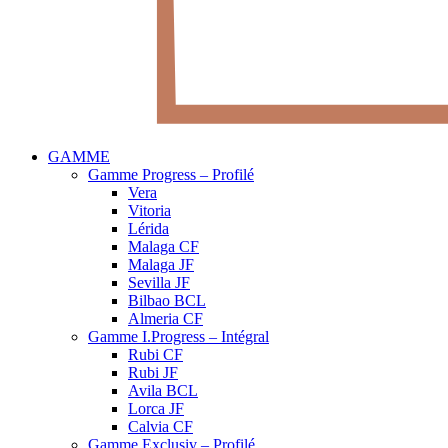
GAMME
Gamme Progress – Profilé
Vera
Vitoria
Lérida
Malaga CF
Malaga JF
Sevilla JF
Bilbao BCL
Almeria CF
Gamme I.Progress – Intégral
Rubi CF
Rubi JF
Avila BCL
Lorca JF
Calvia CF
Gamme Exclusiv – Profilé