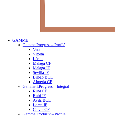
GAMME
Gamme Progress – Profilé
Vera
Vitoria
Lérida
Malaga CF
Malaga JF
Sevilla JF
Bilbao BCL
Almeria CF
Gamme I.Progress – Intégral
Rubi CF
Rubi JF
Avila BCL
Lorca JF
Calvia CF
Gamme Exclusiv – Profilé