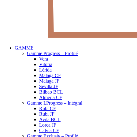
GAMME
Gamme Progress – Profilé
Vera
Vitoria
Lérida
Malaga CF
Malaga JF
Sevilla JF
Bilbao BCL
Almeria CF
Gamme I.Progress – Intégral
Rubi CF
Rubi JF
Avila BCL
Lorca JF
Calvia CF
Gamme Exclusiv – Profilé