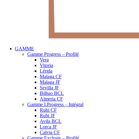
GAMME
Gamme Progress – Profilé
Vera
Vitoria
Lérida
Malaga CF
Malaga JF
Sevilla JF
Bilbao BCL
Almeria CF
Gamme I.Progress – Intégral
Rubi CF
Rubi JF
Avila BCL
Lorca JF
Calvia CF
Gamme Exclusiv – Profilé