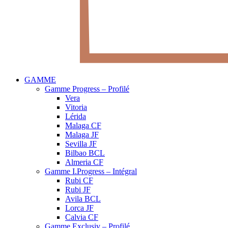
GAMME
Gamme Progress – Profilé
Vera
Vitoria
Lérida
Malaga CF
Malaga JF
Sevilla JF
Bilbao BCL
Almeria CF
Gamme I.Progress – Intégral
Rubi CF
Rubi JF
Avila BCL
Lorca JF
Calvia CF
Gamme Exclusiv – Profilé