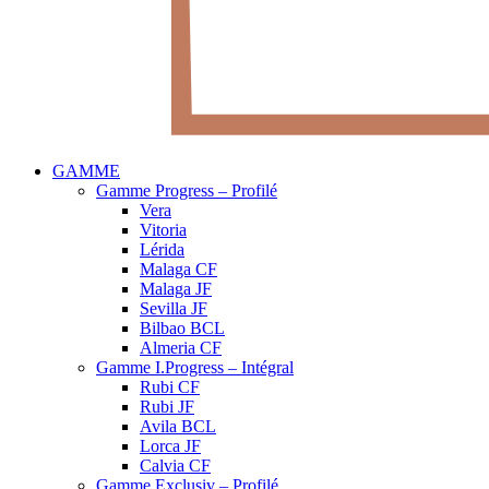
GAMME
Gamme Progress – Profilé
Vera
Vitoria
Lérida
Malaga CF
Malaga JF
Sevilla JF
Bilbao BCL
Almeria CF
Gamme I.Progress – Intégral
Rubi CF
Rubi JF
Avila BCL
Lorca JF
Calvia CF
Gamme Exclusiv – Profilé