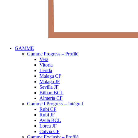
GAMME
Gamme Progress – Profilé
Vera
Vitoria
Lérida
Malaga CF
Malaga JF
Sevilla JF
Bilbao BCL
Almeria CF
Gamme I.Progress – Intégral
Rubi CF
Rubi JF
Avila BCL
Lorca JF
Calvia CF
Gamme Exclusiv – Profilé