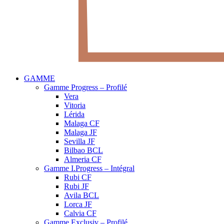
GAMME
Gamme Progress – Profilé
Vera
Vitoria
Lérida
Malaga CF
Malaga JF
Sevilla JF
Bilbao BCL
Almeria CF
Gamme I.Progress – Intégral
Rubi CF
Rubi JF
Avila BCL
Lorca JF
Calvia CF
Gamme Exclusiv – Profilé